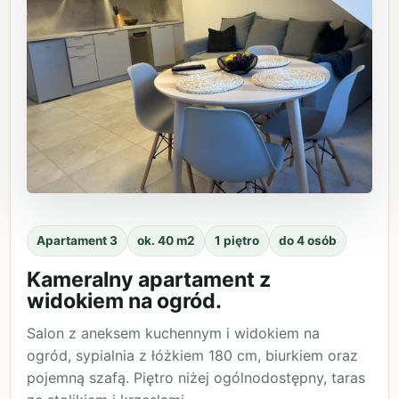
Apartament 3
ok. 40 m2
1 piętro
do 4 osób
Kameralny apartament z
widokiem na ogród.
Salon z aneksem kuchennym i widokiem na
ogród, sypialnia z łóżkiem 180 cm, biurkiem oraz
pojemną szafą. Piętro niżej ogólnodostępny, taras