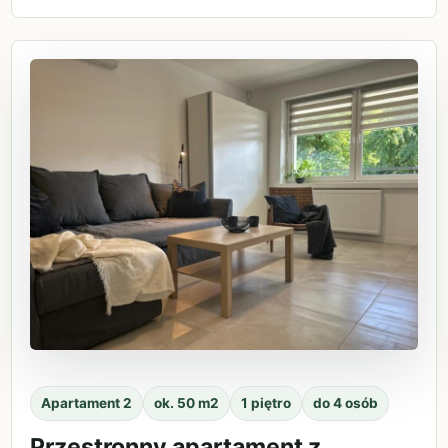
Apartament 2
ok. 50 m2
1 piętro
do 4 osób
Przestronny apartament z