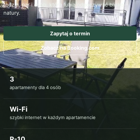
rodzin, par i osób, które lubią odpoczywać blisko
natury.
Zapytaj o termin
Zobacz na Booking.com
3
apartamenty dla 4 osób
Wi-Fi
szybki internet w każdym apartamencie
R-10