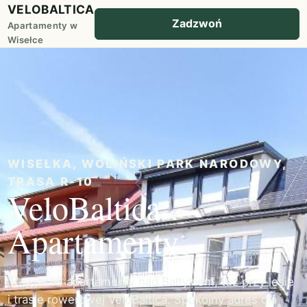
VELOBALTICA
Zadzwoń
Apartamenty w
Wisełce
WISEŁKA, WOLIŃSKI PARK NARODOWY,
TRASA R-10
VeloBaltica
Apartamenty
Trzy jasne apartamenty nad Bałtykiem, tuż przy lesie
i trasie rowerowej VeloBaltica. Spokojny adres dla