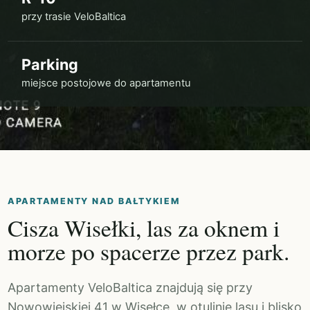
przy trasie VeloBaltica
Parking
miejsce postojowe do apartamentu
APARTAMENTY NAD BAŁTYKIEM
Cisza Wisełki, las za oknem i
morze po spacerze przez park.
Apartamenty VeloBaltica znajdują się przy
Nowowiejskiej 41 w Wisełce, w otulinie lasu i blisko