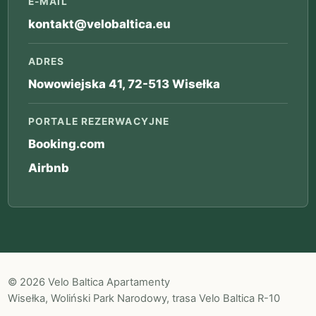
E-MAIL
kontakt@velobaltica.eu
ADRES
Nowowiejska 41, 72-513 Wisełka
PORTALE REZERWACYJNE
Booking.com
Airbnb
© 2026 Velo Baltica Apartamenty
Wisełka, Woliński Park Narodowy, trasa Velo Baltica R-10