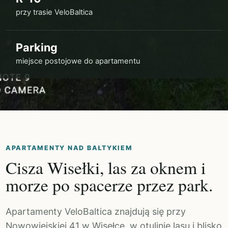
przy trasie VeloBaltica
Parking
miejsce postojowe do apartamentu
APARTAMENTY NAD BAŁTYKIEM
Cisza Wisełki, las za oknem i
morze po spacerze przez park.
Apartamenty VeloBaltica znajdują się przy
Nowowiejskiej 41 w Wisełce, w otulinie lasu i blisko