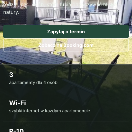
rodzin, par i osób, które lubią odpoczywać blisko
natury.
Zapytaj o termin
Zobacz na Booking.com
3
apartamenty dla 4 osób
Wi-Fi
szybki internet w każdym apartamencie
R-10