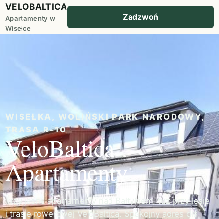
VELOBALTICA
Zadzwoń
Apartamenty w
Wisełce
WISEŁKA, WOLIŃSKI PARK NARODOWY,
TRASA R-10
VeloBaltica
Apartamenty
Trzy jasne apartamenty nad Bałtykiem, tuż przy lesie
i trasie rowerowej VeloBaltica. Spokojny adres dla