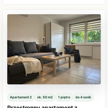
Apartament 2
ok. 50 m2
1 piętro
do 4 osób
Przestronny apartament z