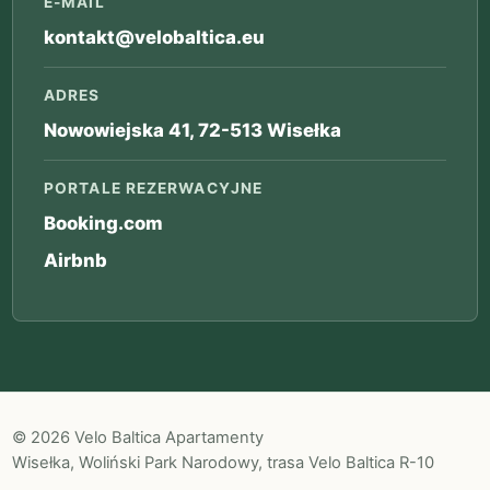
E-MAIL
kontakt@velobaltica.eu
ADRES
Nowowiejska 41, 72-513 Wisełka
PORTALE REZERWACYJNE
Booking.com
Airbnb
© 2026 Velo Baltica Apartamenty
Wisełka, Woliński Park Narodowy, trasa Velo Baltica R-10