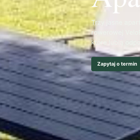
Trzy jasne apart
rowerowej VeloB
które lubią odp
Zapytaj o termin