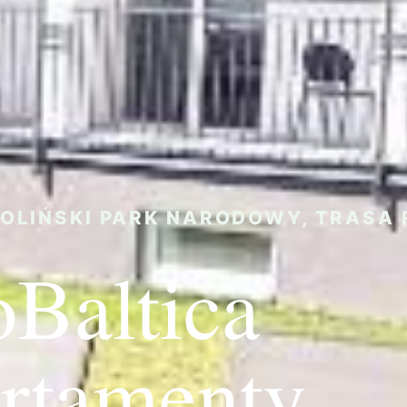
OLIŃSKI PARK NARODOWY, TRASA 
oBaltica
rtamenty