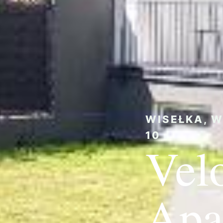
WISEŁKA, W
10
Vel
Apa