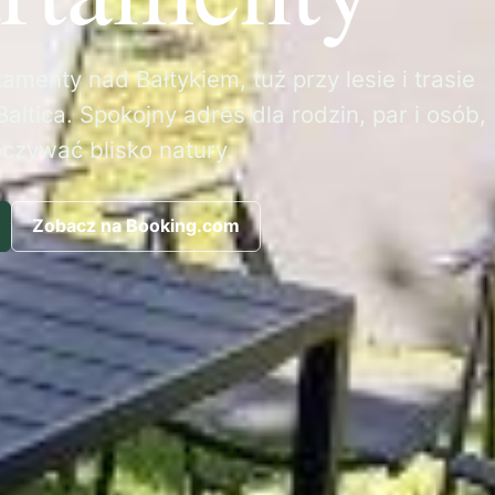
amenty nad Bałtykiem, tuż przy lesie i trasie
altica. Spokojny adres dla rodzin, par i osób,
oczywać blisko natury.
Zobacz na Booking.com