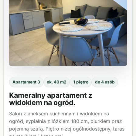
Apartament 3
ok. 40 m2
1 piętro
do 4 osób
Kameralny apartament z
widokiem na ogród.
Salon z aneksem kuchennym i widokiem na
ogród, sypialnia z łóżkiem 180 cm, biurkiem oraz
pojemną szafą. Piętro niżej ogólnodostępny, taras