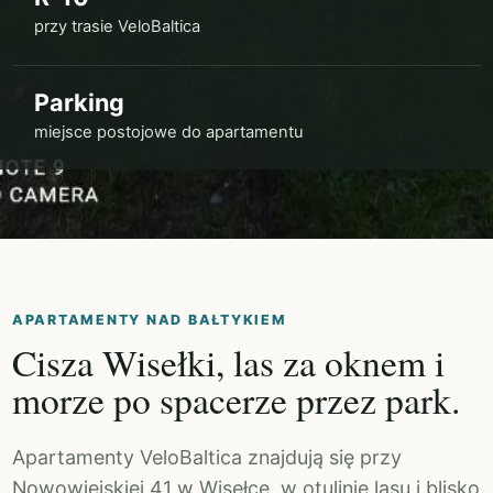
przy trasie VeloBaltica
Parking
miejsce postojowe do apartamentu
APARTAMENTY NAD BAŁTYKIEM
Cisza Wisełki, las za oknem i
morze po spacerze przez park.
Apartamenty VeloBaltica znajdują się przy
Nowowiejskiej 41 w Wisełce, w otulinie lasu i blisko