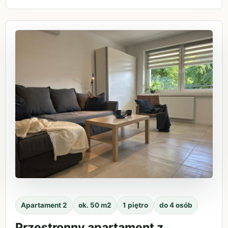
Apartament 2
ok. 50 m2
1 piętro
do 4 osób
Przestronny apartament z