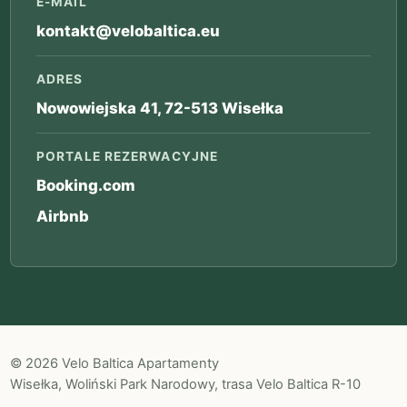
E-MAIL
kontakt@velobaltica.eu
ADRES
Nowowiejska 41, 72-513 Wisełka
PORTALE REZERWACYJNE
Booking.com
Airbnb
© 2026 Velo Baltica Apartamenty
Wisełka, Woliński Park Narodowy, trasa Velo Baltica R-10