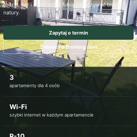
rodzin, par i osób, które lubią odpoczywać blisko
natury.
Zapytaj o termin
Zobacz na Booking.com
3
apartamenty dla 4 osób
Wi-Fi
szybki internet w każdym apartamencie
R-10