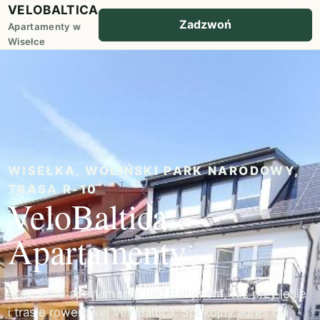
VELOBALTICA
Zadzwoń
Apartamenty w
Wisełce
WISEŁKA, WOLIŃSKI PARK NARODOWY,
TRASA R-10
VeloBaltica
Apartamenty
Trzy jasne apartamenty nad Bałtykiem, tuż przy lesie
i trasie rowerowej VeloBaltica. Spokojny adres dla