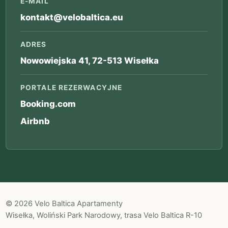
E-MAIL
kontakt@velobaltica.eu
ADRES
Nowowiejska 41, 72-513 Wisełka
PORTALE REZERWACYJNE
Booking.com
Airbnb
© 2026 Velo Baltica Apartamenty
Wisełka, Woliński Park Narodowy, trasa Velo Baltica R-10