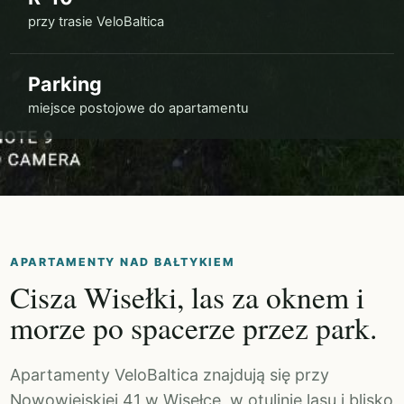
przy trasie VeloBaltica
Parking
miejsce postojowe do apartamentu
APARTAMENTY NAD BAŁTYKIEM
Cisza Wisełki, las za oknem i
morze po spacerze przez park.
Apartamenty VeloBaltica znajdują się przy
Nowowiejskiej 41 w Wisełce, w otulinie lasu i blisko