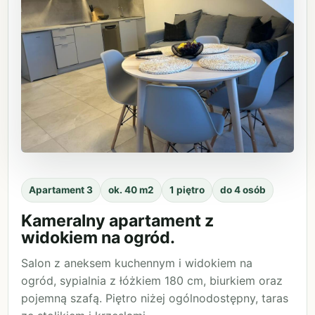
Apartament 3
ok. 40 m2
1 piętro
do 4 osób
Kameralny apartament z
widokiem na ogród.
Salon z aneksem kuchennym i widokiem na
ogród, sypialnia z łóżkiem 180 cm, biurkiem oraz
pojemną szafą. Piętro niżej ogólnodostępny, taras