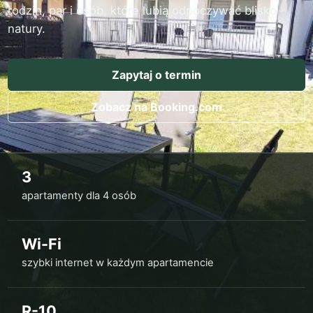
rodzin, par i osób, które lubią odpoczywać blisko
natury.
Zapytaj o termin
Zobacz na Booking.com
3
apartamenty dla 4 osób
Wi-Fi
szybki internet w każdym apartamencie
R-10