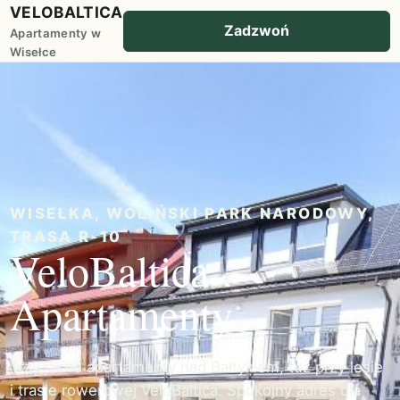
VELOBALTICA
Zadzwoń
Apartamenty w
Wisełce
WISEŁKA, WOLIŃSKI PARK NARODOWY,
TRASA R-10
VeloBaltica
Apartamenty
Trzy jasne apartamenty nad Bałtykiem, tuż przy lesie
i trasie rowerowej VeloBaltica. Spokojny adres dla