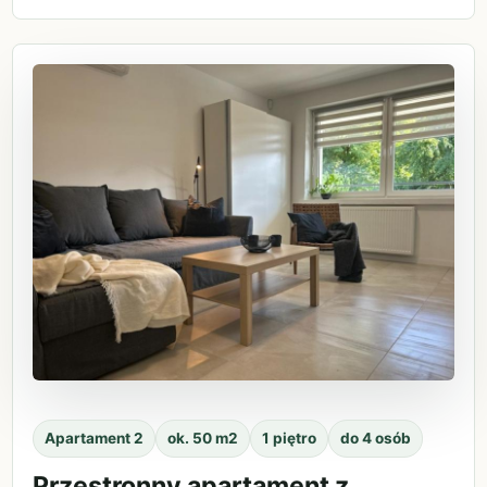
Apartament 2
ok. 50 m2
1 piętro
do 4 osób
Przestronny apartament z