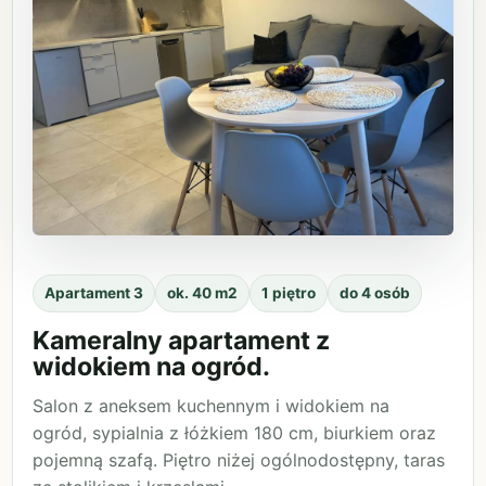
Apartament 3
ok. 40 m2
1 piętro
do 4 osób
Kameralny apartament z
widokiem na ogród.
Salon z aneksem kuchennym i widokiem na
ogród, sypialnia z łóżkiem 180 cm, biurkiem oraz
pojemną szafą. Piętro niżej ogólnodostępny, taras