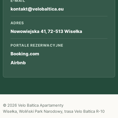
E-MAIL
kontakt@velobaltica.eu
ADRES
Nowowiejska 41, 72-513 Wisełka
PORTALE REZERWACYJNE
Booking.com
Airbnb
© 2026 Velo Baltica Apartamenty
Wisełka, Woliński Park Narodowy, trasa Velo Baltica R-10