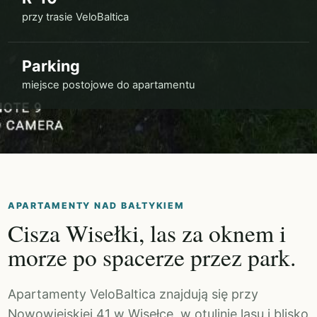
przy trasie VeloBaltica
Parking
miejsce postojowe do apartamentu
APARTAMENTY NAD BAŁTYKIEM
Cisza Wisełki, las za oknem i
morze po spacerze przez park.
Apartamenty VeloBaltica znajdują się przy
Nowowiejskiej 41 w Wisełce, w otulinie lasu i blisko