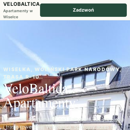
VELOBALTICA
Zadzwoń
Apartamenty w
Wisełce
WISEŁKA, WOLIŃSKI PARK NARODOWY,
TRASA R-10
VeloBaltica
Apartamenty
Trzy jasne apartamenty nad Bałtykiem, tuż przy lesie
i trasie rowerowej VeloBaltica. Spokojny adres dla