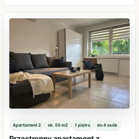
Apartament 2
ok. 50 m2
1 piętro
do 4 osób
Przestronny apartament z