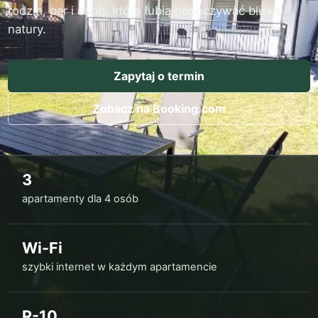
rodzin, par i osób, które lubią odpoczywać blisko
natury.
Zapytaj o termin
Zobacz na Booking.com
3
apartamenty dla 4 osób
Wi-Fi
szybki internet w każdym apartamencie
R-10