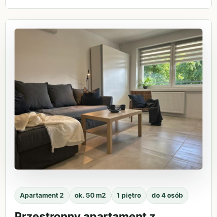
Apartament 2
ok. 50 m2
1 piętro
do 4 osób
Przestronny apartament z