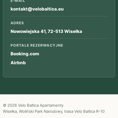
E-MAIL
kontakt@velobaltica.eu
ADRES
Nowowiejska 41, 72-513 Wisełka
PORTALE REZERWACYJNE
Booking.com
Airbnb
© 2026 Velo Baltica Apartamenty
Wisełka, Woliński Park Narodowy, trasa Velo Baltica R-10