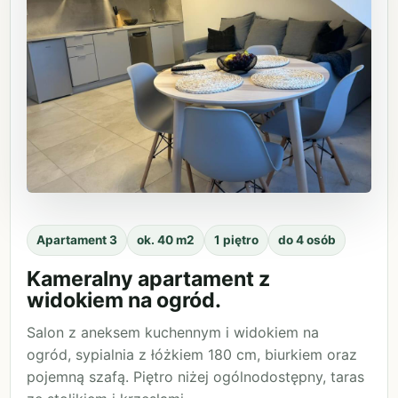
Apartament 3
ok. 40 m2
1 piętro
do 4 osób
Kameralny apartament z
widokiem na ogród.
Salon z aneksem kuchennym i widokiem na
ogród, sypialnia z łóżkiem 180 cm, biurkiem oraz
pojemną szafą. Piętro niżej ogólnodostępny, taras