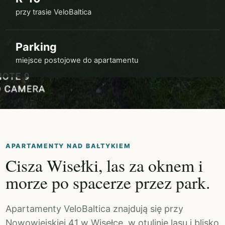
przy trasie VeloBaltica
Parking
miejsce postojowe do apartamentu
APARTAMENTY NAD BAŁTYKIEM
Cisza Wisełki, las za oknem i
morze po spacerze przez park.
Apartamenty VeloBaltica znajdują się przy
Nowowiejskiej 41 w Wisełce, w otulinie lasu i blisko