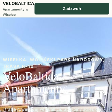
VELOBALTICA
Zadzwoń
Apartamenty w
Wisełce
WISEŁKA, WOLIŃSKI PARK NARODOWY,
TRASA R-10
VeloBaltica
Apartamenty
Trzy jasne apartamenty nad Bałtykiem, tuż przy lesie
i trasie rowerowej VeloBaltica. Spokojny adres dla