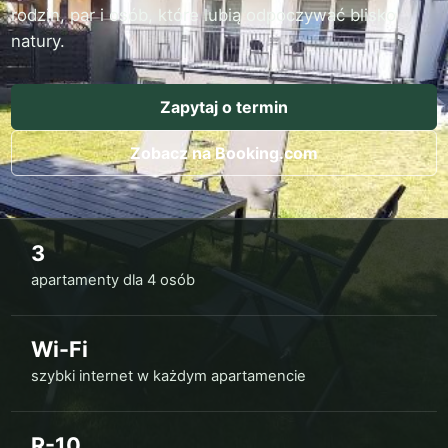
rodzin, par i osób, które lubią odpoczywać blisko
natury.
Zapytaj o termin
Zobacz na Booking.com
3
apartamenty dla 4 osób
Wi-Fi
szybki internet w każdym apartamencie
R-10