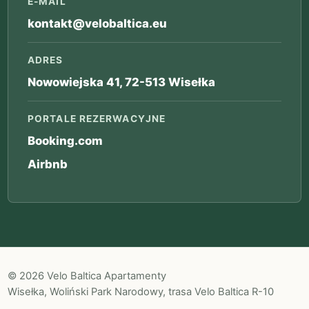
E-MAIL
kontakt@velobaltica.eu
ADRES
Nowowiejska 41, 72-513 Wisełka
PORTALE REZERWACYJNE
Booking.com
Airbnb
© 2026 Velo Baltica Apartamenty
Wisełka, Woliński Park Narodowy, trasa Velo Baltica R-10