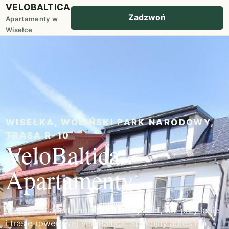
VELOBALTICA
Zadzwoń
Apartamenty w
Wisełce
WISEŁKA, WOLIŃSKI PARK NARODOWY,
TRASA R-10
VeloBaltica
Apartamenty
Trzy jasne apartamenty nad Bałtykiem, tuż przy lesie
i trasie rowerowej VeloBaltica. Spokojny adres dla