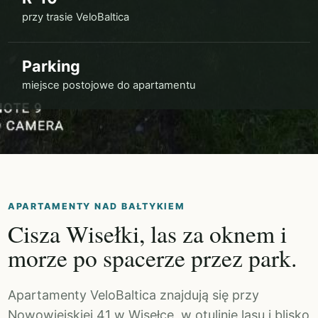
przy trasie VeloBaltica
Parking
miejsce postojowe do apartamentu
APARTAMENTY NAD BAŁTYKIEM
Cisza Wisełki, las za oknem i
morze po spacerze przez park.
Apartamenty VeloBaltica znajdują się przy
Nowowiejskiej 41 w Wisełce, w otulinie lasu i blisko