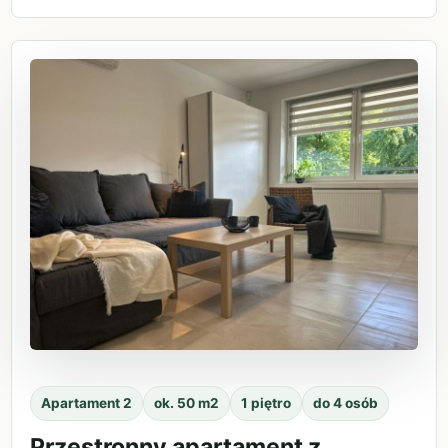
Apartament 2
ok. 50 m2
1 piętro
do 4 osób
Przestronny apartament z