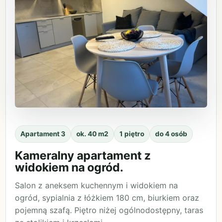
Apartament 3
ok. 40 m2
1 piętro
do 4 osób
Kameralny apartament z
widokiem na ogród.
Salon z aneksem kuchennym i widokiem na
ogród, sypialnia z łóżkiem 180 cm, biurkiem oraz
pojemną szafą. Piętro niżej ogólnodostępny, taras