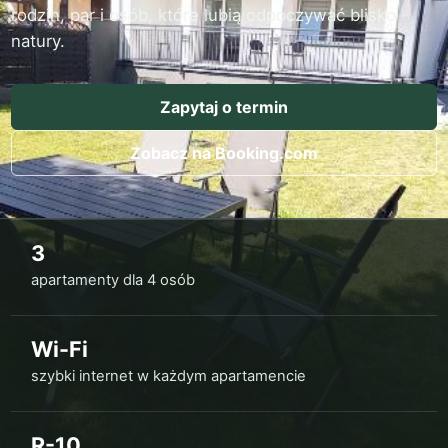
rodzin, par i osób, które lubią odpoczywać blisko
natury.
Zapytaj o termin
Zobacz na Booking.com
3
apartamenty dla 4 osób
Wi-Fi
szybki internet w każdym apartamencie
R-10