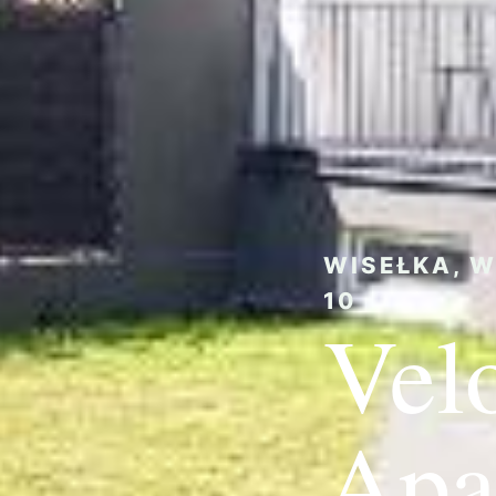
WISEŁKA, W
10
Vel
Apa