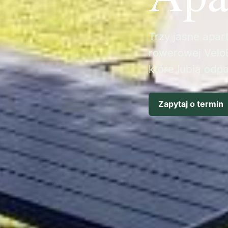
Trzy jasne apart
rowerowej VeloB
które lubią odp
Zapytaj o termin