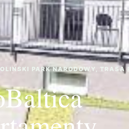
OLIŃSKI PARK NARODOWY, TRASA 
oBaltica
rtamenty