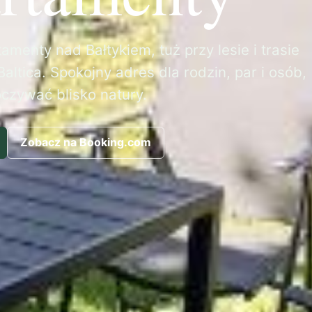
amenty nad Bałtykiem, tuż przy lesie i trasie
altica. Spokojny adres dla rodzin, par i osób,
oczywać blisko natury.
Zobacz na Booking.com