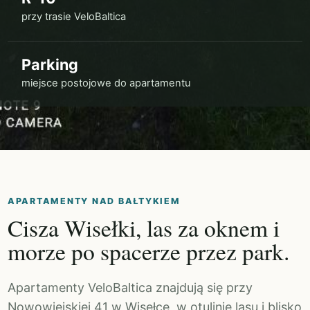
przy trasie VeloBaltica
Parking
miejsce postojowe do apartamentu
APARTAMENTY NAD BAŁTYKIEM
Cisza Wisełki, las za oknem i
morze po spacerze przez park.
Apartamenty VeloBaltica znajdują się przy
Nowowiejskiej 41 w Wisełce, w otulinie lasu i blisko