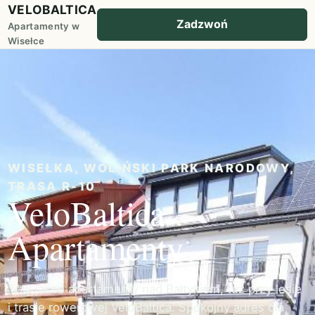
VELOBALTICA
Zadzwoń
Apartamenty w
Wisełce
WISEŁKA, WOLIŃSKI PARK NARODOWY,
TRASA R-10
VeloBaltica
Apartamenty
Trzy jasne apartamenty nad Bałtykiem, tuż przy lesie
i trasie rowerowej VeloBaltica. Spokojny adres dla