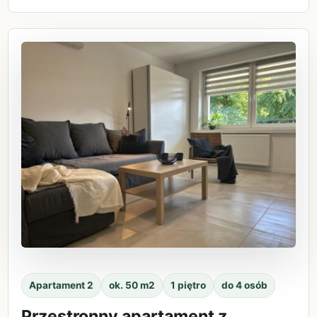
Apartament 2
ok. 50 m2
1 piętro
do 4 osób
Przestronny apartament z