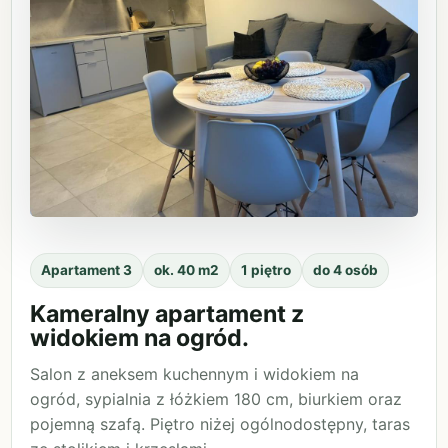
Apartament 3
ok. 40 m2
1 piętro
do 4 osób
Kameralny apartament z
widokiem na ogród.
Salon z aneksem kuchennym i widokiem na
ogród, sypialnia z łóżkiem 180 cm, biurkiem oraz
pojemną szafą. Piętro niżej ogólnodostępny, taras