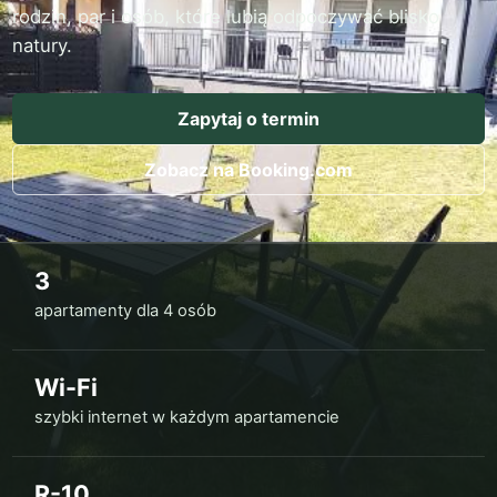
rodzin, par i osób, które lubią odpoczywać blisko
natury.
Zapytaj o termin
Zobacz na Booking.com
3
apartamenty dla 4 osób
Wi-Fi
szybki internet w każdym apartamencie
R-10