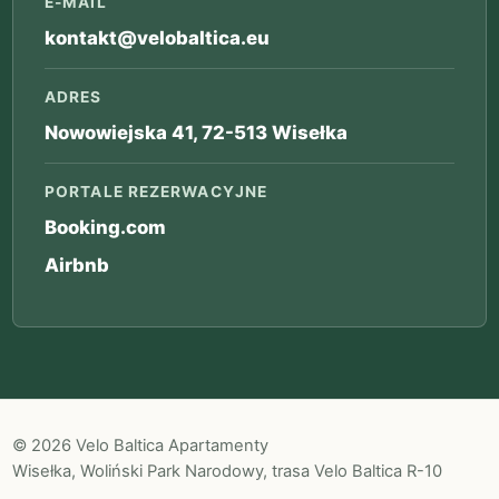
E-MAIL
kontakt@velobaltica.eu
ADRES
Nowowiejska 41, 72-513 Wisełka
PORTALE REZERWACYJNE
Booking.com
Airbnb
© 2026 Velo Baltica Apartamenty
Wisełka, Woliński Park Narodowy, trasa Velo Baltica R-10