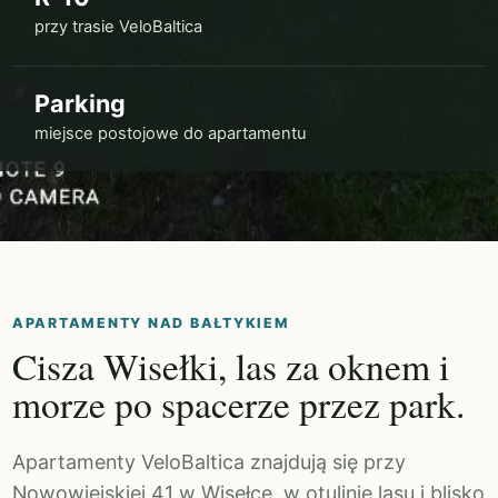
przy trasie VeloBaltica
Parking
miejsce postojowe do apartamentu
APARTAMENTY NAD BAŁTYKIEM
Cisza Wisełki, las za oknem i
morze po spacerze przez park.
Apartamenty VeloBaltica znajdują się przy
Nowowiejskiej 41 w Wisełce, w otulinie lasu i blisko