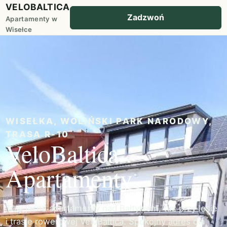
VELOBALTICA
Zadzwoń
Apartamenty w
Wisełce
WISEŁKA, WOLIŃSKI PARK NARODOWY,
TRASA R-10
VeloBaltica
Apartamenty
Trzy jasne apartamenty nad Bałtykiem, tuż przy lesie
i trasie rowerowej VeloBaltica. Spokojny adres dla