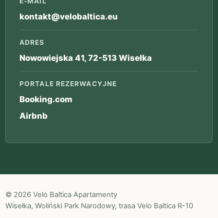
E-MAIL
kontakt@velobaltica.eu
ADRES
Nowowiejska 41, 72-513 Wisełka
PORTALE REZERWACYJNE
Booking.com
Airbnb
© 2026 Velo Baltica Apartamenty
Wisełka, Woliński Park Narodowy, trasa Velo Baltica R-10