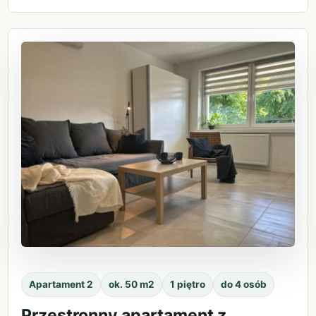
Apartament 2
ok. 50 m2
1 piętro
do 4 osób
Przestronny apartament z