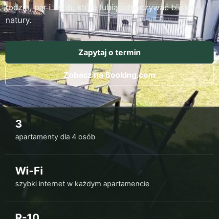
rodzin, par i osób, które lubią odpoczywać blisko
natury.
Zapytaj o termin
Zobacz na Booking.com
3
apartamenty dla 4 osób
Wi-Fi
szybki internet w każdym apartamencie
R-10