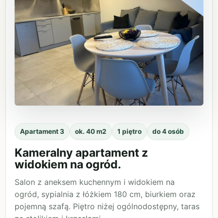
Apartament 3
ok. 40 m2
1 piętro
do 4 osób
Kameralny apartament z
widokiem na ogród.
Salon z aneksem kuchennym i widokiem na
ogród, sypialnia z łóżkiem 180 cm, biurkiem oraz
pojemną szafą. Piętro niżej ogólnodostępny, taras