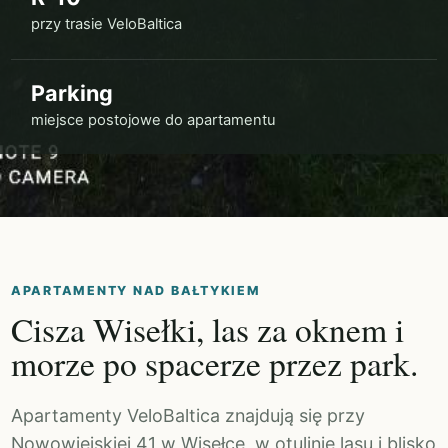
przy trasie VeloBaltica
Parking
miejsce postojowe do apartamentu
APARTAMENTY NAD BAŁTYKIEM
Cisza Wisełki, las za oknem i
morze po spacerze przez park.
Apartamenty VeloBaltica znajdują się przy
Nowowiejskiej 41 w Wisełce, w otulinie lasu i blisko