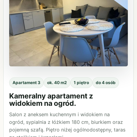
Apartament 3
ok. 40 m2
1 piętro
do 4 osób
Kameralny apartament z
widokiem na ogród.
Salon z aneksem kuchennym i widokiem na
ogród, sypialnia z łóżkiem 180 cm, biurkiem oraz
pojemną szafą. Piętro niżej ogólnodostępny, taras