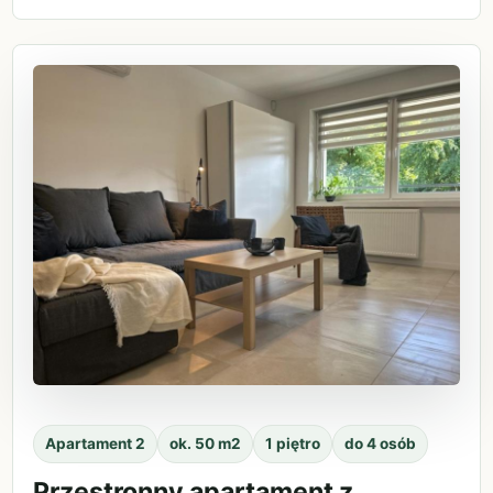
Apartament 2
ok. 50 m2
1 piętro
do 4 osób
Przestronny apartament z