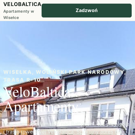
VELOBALTICA
Zadzwoń
Apartamenty w
Wisełce
WISEŁKA, WOLIŃSKI PARK NARODOWY,
TRASA R-10
VeloBaltica
Apartamenty
Trzy jasne apartamenty nad Bałtykiem, tuż przy lesie
i trasie rowerowej VeloBaltica. Spokojny adres dla