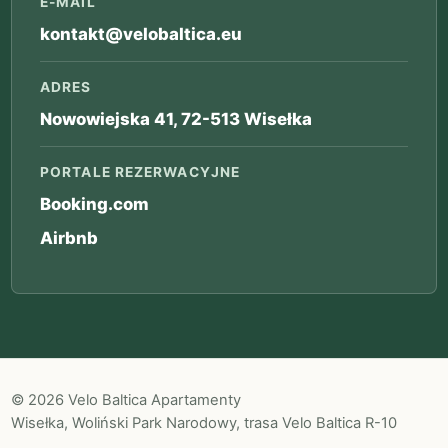
E-MAIL
kontakt@velobaltica.eu
ADRES
Nowowiejska 41, 72-513 Wisełka
PORTALE REZERWACYJNE
Booking.com
Airbnb
© 2026 Velo Baltica Apartamenty
Wisełka, Woliński Park Narodowy, trasa Velo Baltica R-10