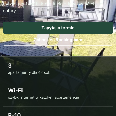
rodzin, par i osób, które lubią odpoczywać blisko
natury.
Zapytaj o termin
Zobacz na Booking.com
3
apartamenty dla 4 osób
Wi-Fi
szybki internet w każdym apartamencie
R-10