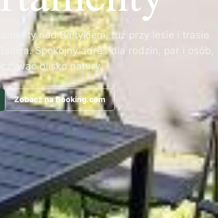
amenty nad Bałtykiem, tuż przy lesie i trasie
altica. Spokojny adres dla rodzin, par i osób,
oczywać blisko natury.
Zobacz na Booking.com