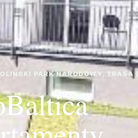
OLIŃSKI PARK NARODOWY, TRASA 
oBaltica
rtamenty