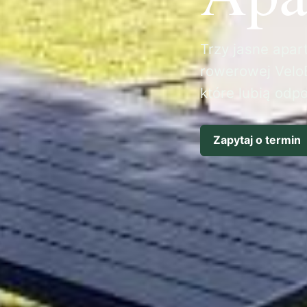
Trzy jasne apart
rowerowej VeloB
które lubią odp
Zapytaj o termin