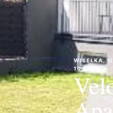
WISEŁKA, W
10
Vel
Apa