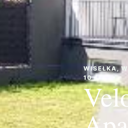
WISEŁKA, W
10
Vel
Apa