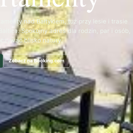
amenty nad Bałtykiem, tuż przy lesie i trasie
altica. Spokojny adres dla rodzin, par i osób,
oczywać blisko natury.
Zobacz na Booking.com