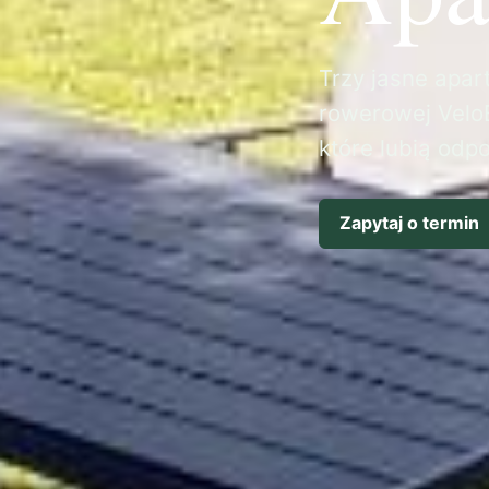
Trzy jasne apart
rowerowej VeloB
które lubią odp
Zapytaj o termin