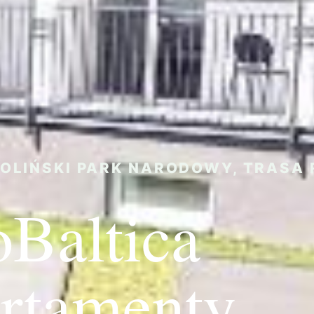
OLIŃSKI PARK NARODOWY, TRASA 
oBaltica
rtamenty