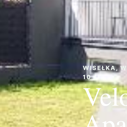
WISEŁKA, W
10
Vel
Apa