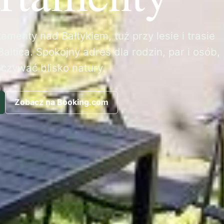
amenty nad Bałtykiem, tuż przy lesie i trasie
altica. Spokojny adres dla rodzin, par i osób,
oczywać blisko natury.
Zobacz na Booking.com