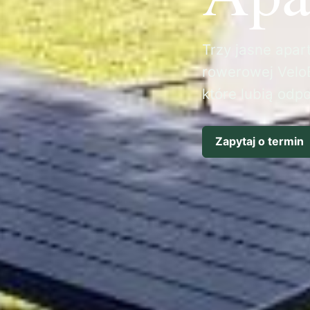
Trzy jasne apart
rowerowej VeloB
które lubią odp
Zapytaj o termin