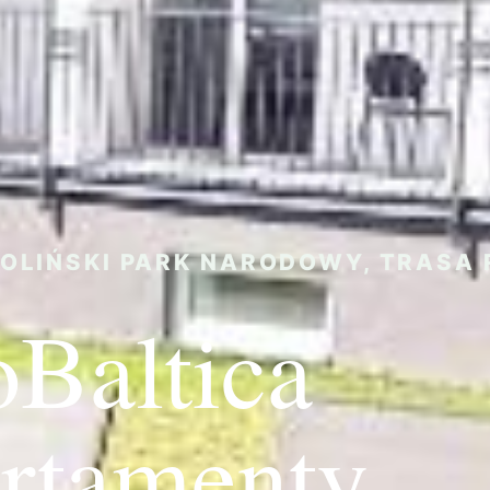
OLIŃSKI PARK NARODOWY, TRASA 
oBaltica
rtamenty