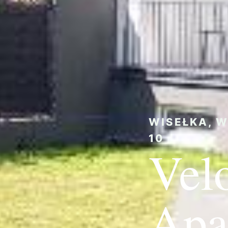
WISEŁKA, W
10
Vel
Apa