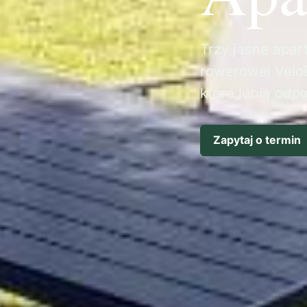
Trzy jasne apart
rowerowej VeloB
które lubią odp
Zapytaj o termin