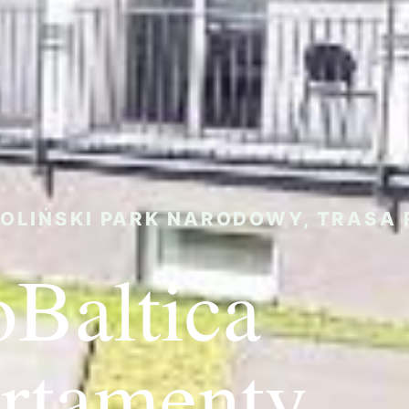
OLIŃSKI PARK NARODOWY, TRASA 
oBaltica
rtamenty