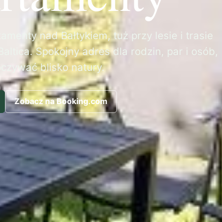
amenty nad Bałtykiem, tuż przy lesie i trasie
altica. Spokojny adres dla rodzin, par i osób,
oczywać blisko natury.
Zobacz na Booking.com