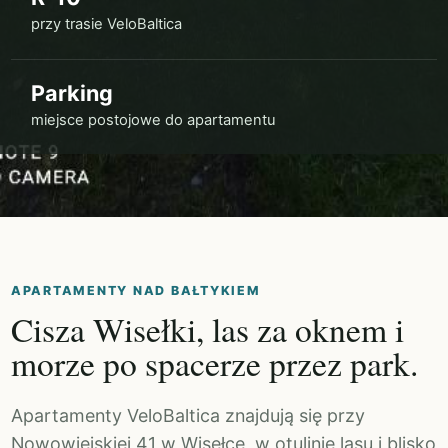
przy trasie VeloBaltica
Parking
miejsce postojowe do apartamentu
APARTAMENTY NAD BAŁTYKIEM
Cisza Wisełki, las za oknem i
morze po spacerze przez park.
Apartamenty VeloBaltica znajdują się przy
Nowowiejskiej 41 w Wisełce, w otulinie lasu i blisko