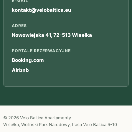
E-MAIL
kontakt@velobaltica.eu
ADRES
Nowowiejska 41, 72-513 Wisełka
PORTALE REZERWACYJNE
Booking.com
Airbnb
© 2026 Velo Baltica Apartamenty
Wisełka, Woliński Park Narodowy, trasa Velo Baltica R-10