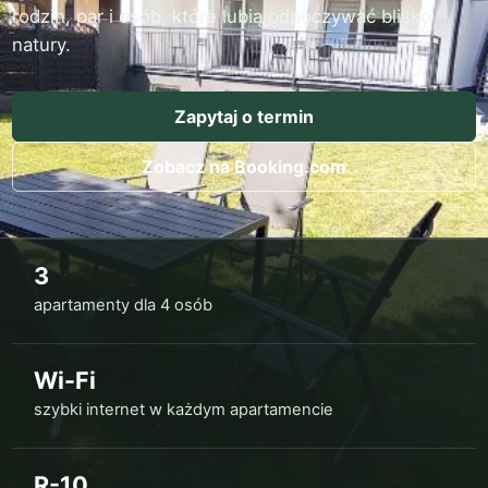
rodzin, par i osób, które lubią odpoczywać blisko
natury.
Zapytaj o termin
Zobacz na Booking.com
3
apartamenty dla 4 osób
Wi-Fi
szybki internet w każdym apartamencie
R-10