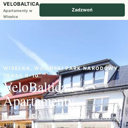
VELOBALTICA
Zadzwoń
Apartamenty w
Wisełce
WISEŁKA, WOLIŃSKI PARK NARODOWY,
TRASA R-10
VeloBaltica
Apartamenty
Trzy jasne apartamenty nad Bałtykiem, tuż przy lesie
i trasie rowerowej VeloBaltica. Spokojny adres dla