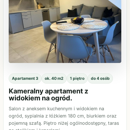
Apartament 3
ok. 40 m2
1 piętro
do 4 osób
Kameralny apartament z
widokiem na ogród.
Salon z aneksem kuchennym i widokiem na
ogród, sypialnia z łóżkiem 180 cm, biurkiem oraz
pojemną szafą. Piętro niżej ogólnodostępny, taras