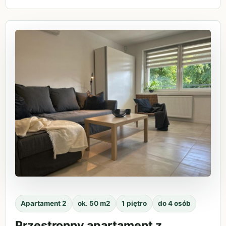
Apartament 2
ok. 50 m2
1 piętro
do 4 osób
Przestronny apartament z