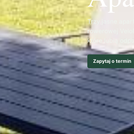
Trzy jasne apart
rowerowej VeloB
które lubią odp
Zapytaj o termin