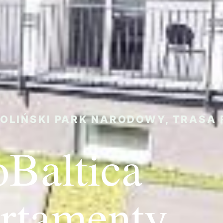
OLIŃSKI PARK NARODOWY, TRASA 
oBaltica
rtamenty