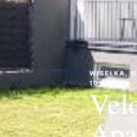
WISEŁKA, W
10
Vel
Apa