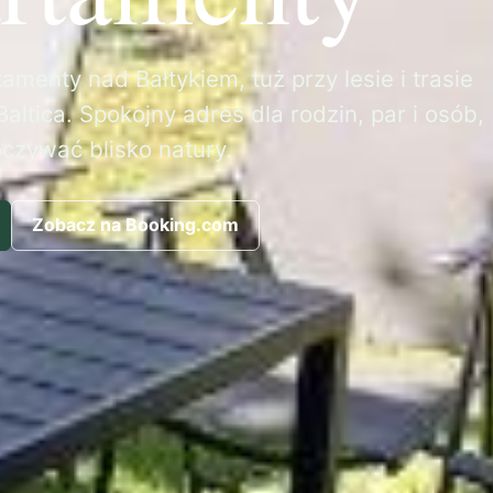
amenty nad Bałtykiem, tuż przy lesie i trasie
altica. Spokojny adres dla rodzin, par i osób,
oczywać blisko natury.
Zobacz na Booking.com